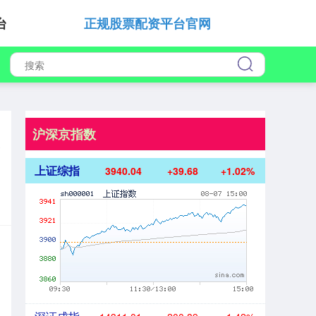
台
正规股票配资平台官网
沪深京指数
争
上证综指
3940.04
+39.68
+1.02%