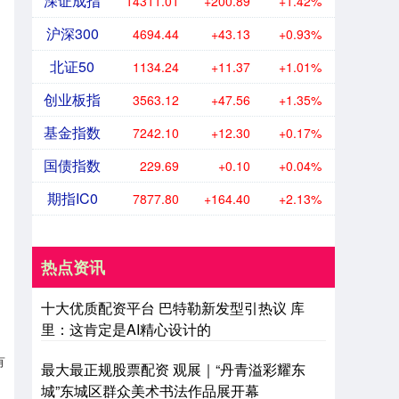
深证成指
14311.01
+200.89
+1.42%
沪深300
4694.44
+43.13
+0.93%
北证50
1134.24
+11.37
+1.01%
创业板指
3563.12
+47.56
+1.35%
基金指数
7242.10
+12.30
+0.17%
国债指数
229.69
+0.10
+0.04%
期指IC0
7877.80
+164.40
+2.13%
热点资讯
十大优质配资平台 巴特勒新发型引热议 库
里：这肯定是AI精心设计的
有
最大最正规股票配资 观展｜“丹青溢彩耀东
城”东城区群众美术书法作品展开幕