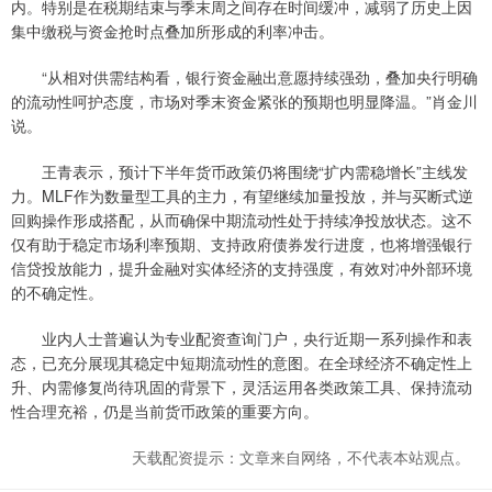
内。特别是在税期结束与季末周之间存在时间缓冲，减弱了历史上因
集中缴税与资金抢时点叠加所形成的利率冲击。
“从相对供需结构看，银行资金融出意愿持续强劲，叠加央行明确
的流动性呵护态度，市场对季末资金紧张的预期也明显降温。”肖金川
说。
王青表示，预计下半年货币政策仍将围绕“扩内需稳增长”主线发
力。MLF作为数量型工具的主力，有望继续加量投放，并与买断式逆
回购操作形成搭配，从而确保中期流动性处于持续净投放状态。这不
仅有助于稳定市场利率预期、支持政府债券发行进度，也将增强银行
信贷投放能力，提升金融对实体经济的支持强度，有效对冲外部环境
的不确定性。
业内人士普遍认为专业配资查询门户，央行近期一系列操作和表
态，已充分展现其稳定中短期流动性的意图。在全球经济不确定性上
升、内需修复尚待巩固的背景下，灵活运用各类政策工具、保持流动
性合理充裕，仍是当前货币政策的重要方向。
天载配资提示：文章来自网络，不代表本站观点。