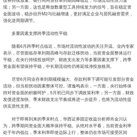
债券持续放量、银行间同业存单到期高峰临近，市场流动性压力显
现；另一方面，这也是释放数量型工具持续发力的信号，旨在稳定资
金面波动，稳步抬升M2与社融增速，更好满足企业与居民融资需求，
强化逆周期调节。
多重因素支撑跨季流动性平稳
随着6月跨季时点临近，市场对流动性波动的关注升温。业内专家
表示，尽管面临存单到期高峰与存款迁移扰动，当前资金面整体运行
平稳，在央行持续投放呵护、财政支出发力等多重因素支撑下，跨季
资金面有望保持平稳，中长期流动性仍将延续净投放格局。
尽管6月同业存单到期规模偏大、存款利率下调可能引发部分资金
流动，但当前扰动因素整体可控。谭逸鸣表示，一方面，央行始终保
持对资金面的积极呵护，5月初已同步下调政策利率；另一方面，财政
发债进度加快、季末财政支出节奏或将进一步提升，也将为流动性提
供实质性支撑。
对于即将到来的季末时点，华西证券固定收益分析师肖金川认
为，跨季期间资金面大概率保持平稳。从绝对水平看，当前资金利率
处于年内低位，季末利率即使边际上行，整体仍在市场可接受区间