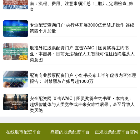
南：流程、费用、注意事项汇总！_胎儿_定期检查_筛
查
专业配资查询门户 央行将开展3000亿元MLF操作 连续
第四个月加量
股指外汇股票配资门户 直击WAIC | 图灵奖得主约书
亚・本吉奥：目前无法确保人工智能可信且始终遵从人
类意图
配资专业股票配资门户 小红书公布上半年虚假内容治理
报告： 封禁黑灰产账号超1000万
安全配资网 直击WAIC | 图灵奖得主约书亚・本吉奥：
超级智能体与人类竞争或带来灾难性后果，甚至导致人
类灭绝
在线股市配资平台
靠谱的股票配资平台
正规股票配资平台官网