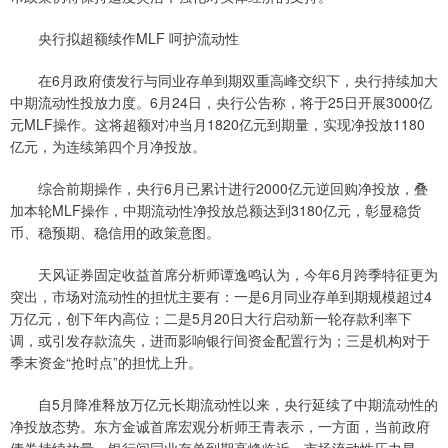
央行拟超额续作MLF 呵护流动性
在6月政府债发行与同业存单到期双重高峰交织下，央行持续加大
中期流动性投放力度。6月24日，央行公告称，将于25日开展3000亿
元MLF操作。这将超额对冲当月1820亿元到期量，实现净投放1180
亿元，为连续第四个月净投放。
综合前期操作，央行6月已累计进行2000亿元逆回购净投放，叠
加本轮MLF操作，中期流动性净投放总额达到3180亿元，彰显稳货
币、稳预期、稳信用的政策意图。
天风证券固定收益首席分析师谭逸鸣认为，今年6月跨季特征更为
突出，市场对流动性的担忧主要有：一是6月同业存单到期规模超过4
万亿元，创下年内高位；二是5月20日大行启动新一轮存款利率下
调，或引发存款流失，进而影响银行间资金配置行为；三是机构对于
季末资金“抢时点”的担忧上升。
自5月降准释放万亿元长期流动性以来，央行延续了中期流动性的
净投放态势。东方金诚首席宏观分析师王青表示，一方面，当前政府