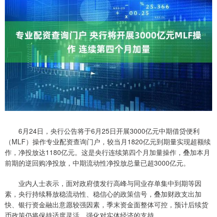
6月24日，央行公告将于6月25日开展3000亿元中期借贷便利
（MLF）操作专业配资查询门户，较当月1820亿元到期量实现超额续
作，净投放达1180亿元。这是央行连续第四个月加量操作，叠加本月
前期的逆回购净投放，中期流动性净投放总量已超3000亿元。
业内人士表示，面对政府债发行高峰与同业存单集中到期等因
素，央行持续释放稳流动性、稳信心的政策信号，叠加财政支出加
快、银行资金融出意愿较强因素，季末资金面整体可控，预计后续货
币政策仍将保持适度灵活，强化对实体经济的支持。